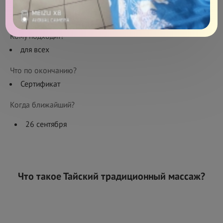
Сколько длится?
2 занятия по 6 часов
Кому подходит?
для всех
Что по окончанию?
Сертификат
Когда ближайший?
26 сентября
Что такое Тайский традиционный массаж?