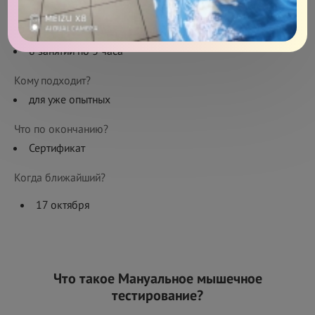
Живое обучение в школе
Сколько длится?
8 занятий по 3 часа
Кому подходит?
для уже опытных
Что по окончанию?
Сертификат
Когда ближайший?
17 октября
Что такое Мануальное мышечное
тестирование?