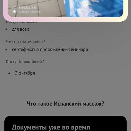
Сколько длится?
1 занятие — 6 часов
Кому подходит?
для всех
Что по окончанию?
cертификат о прохождении семинара
Когда ближайший?
3 октября
Что такое Испанский массаж?
Документы уже во
в
ремя