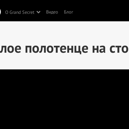
Видео
Блог
О Grand Secret
лое полотенце на ст