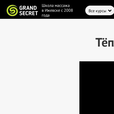
Школа массажа
в Ижевске с 2008
Все курсы
года
Тёп