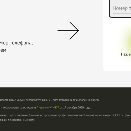
Номер т
омер телефона,
жем
Нажим
зовательные услуги оказываются ООО «Центр массажных технологий «Секрет».
ги оказываются на основании
Лицензии № 6857
от 17 декабря 2020 года.
умент о прохождении обучения по программе профессионального обучения также выдается ООО «Цент
ажных технологий «Секрет».