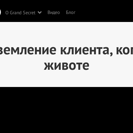
Видео
Блог
О Grand Secret
земление клиента, ко
животе