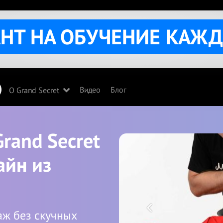
АНТ НА ОБУЧЕНИЕ КАЖ
Видео
Блог
О Grand Secret
Grand
Secret
айн из
аж без скучных