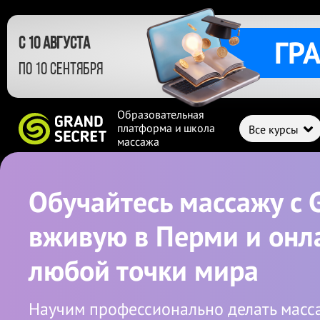
ГР
с 10 августа
по 10 сентября
Образовательная
платформа и школа
Все курсы
массажа
Обучайтесь массажу с 
вживую в Перми и онл
любой точки мира
Научим профессионально делать масс