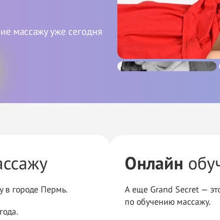
ие массажу уже сегодня
ассажу
Онлайн
обуч
у в
городе Пермь.
А еще Grand Secret — э
по
обучению массажу.
года.