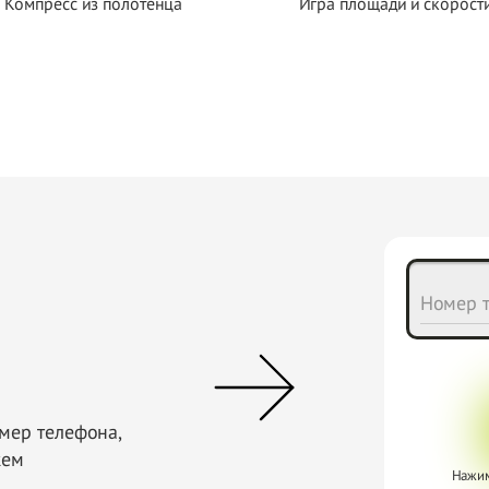
Компресс из полотенца
Игра площади и скорост
Номер т
омер телефона,
жем
Нажим