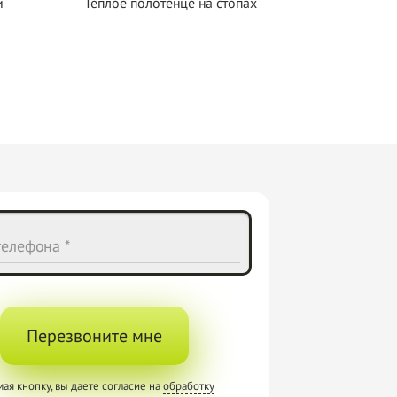
и
Тёплое полотенце на стопах
елефона *
Перезвоните мне
ая кнопку, вы даете согласие на
обработку